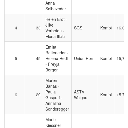
Anna
Seibezeder
Helen Erdt -
Jilke
4
33
SGS
Kombi
16,00
Verbeten -
Elena Ilicic
Emilia
Ratteneder -
5
45
Helena Redl
Union Horn
Kombi
15,70
- Freyja
Berger
Maren
Barlas -
Paula
ASTV
6
29
Kombi
15,70
Gasperi -
Walgau
Annalina
Sonderegger
Marie
Kiessner-