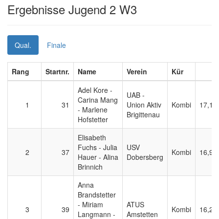
Ergebnisse Jugend 2 W3
Qual.
Finale
Rang
Startnr.
Name
Verein
Kür
Adel Kore -
UAB -
Carina Mang
1
31
Union Aktiv
Kombi
17,10
- Marlene
Brigittenau
Hofstetter
Elisabeth
Fuchs - Julia
USV
2
37
Kombi
16,90
Hauer - Alina
Dobersberg
Brinnich
Anna
Brandstetter
- Miriam
ATUS
3
39
Kombi
16,20
Langmann -
Amstetten