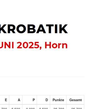
E
A
P
D
Punkte
Gesamt
,700
8,500
0,000
0,500
25,700
25,700