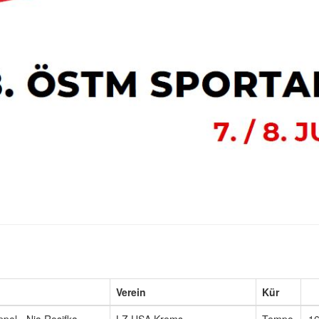
Verein
Kür
pel - Nia Rosifka
LZ USA Krems
Tempo
16