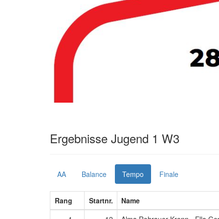
Ergebnisse Jugend 1 W3
AA
Balance
Tempo
Finale
Rang
Startnr.
Name
1
12
Alma Rohrauer-Krenn - Ella Gep