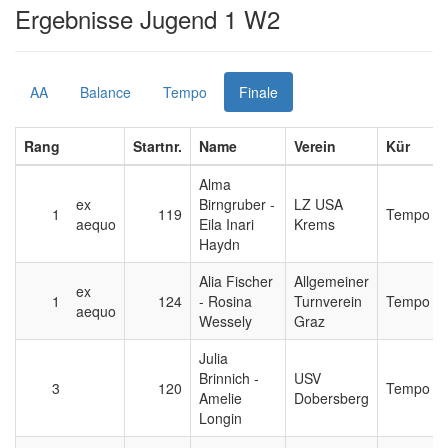
Ergebnisse Jugend 1 W2
AA
Balance
Tempo
Finale
Rang
Startnr.
Name
Verein
Kür
Alma
ex
Birngruber -
LZ USA
1
119
Tempo
aequo
Eila Inari
Krems
Haydn
Alia Fischer
Allgemeiner
ex
1
124
- Rosina
Turnverein
Tempo
aequo
Wessely
Graz
Julia
Brinnich -
USV
3
120
Tempo
Amelie
Dobersberg
Longin