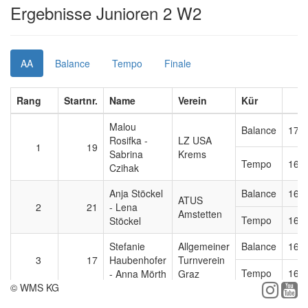
Ergebnisse Junioren 2 W2
AA
Balance
Tempo
Finale
Rang
Startnr.
Name
Verein
Kür
Malou
Balance
17,
Rosifka -
LZ USA
1
19
Sabrina
Krems
Tempo
16,
Czihak
Anja Stöckel
Balance
16,
ATUS
2
21
- Lena
Amstetten
Tempo
16,
Stöckel
Stefanie
Allgemeiner
Balance
16,
3
17
Haubenhofer
Turnverein
Tempo
16,
- Anna Mörth
Graz
© WMS KG