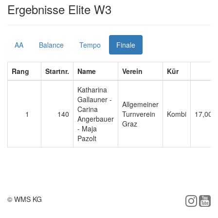
Ergebnisse Elite W3
AA
Balance
Tempo
Finale
Rang
Startnr.
Name
Verein
Kür
E
Katharina
Gallauner -
Allgemeiner
Carina
1
140
Turnverein
Kombi
17,000
Angerbauer
Graz
- Maja
Pazolt
© WMS KG