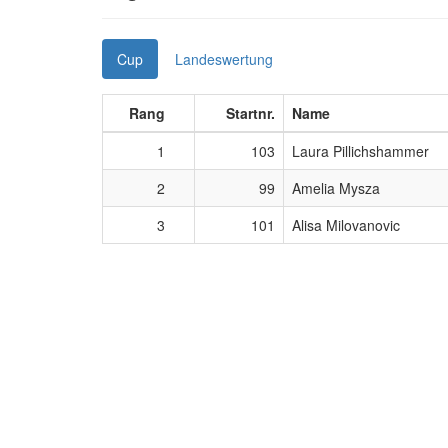
Cup
Landeswertung
Rang
Startnr.
Name
1
103
Laura Pillichshammer
2
99
Amelia Mysza
3
101
Alisa Milovanovic