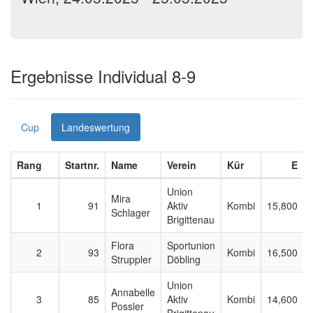
Ergebnisse Individual 8-9
Cup
Landeswertung
Rang
Startnr.
Name
Verein
Kür
E
Union
Mira
1
91
Aktiv
Kombi
15,800
Schlager
Brigittenau
Flora
Sportunion
2
93
Kombi
16,500
Struppler
Döbling
Union
Annabelle
3
85
Aktiv
Kombi
14,600
Possler