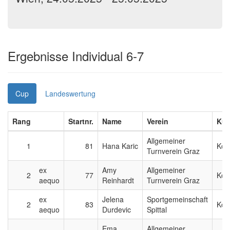
Ergebnisse Individual 6-7
Cup
Landeswertung
Rang
Startnr.
Name
Verein
Kür
Allgemeiner
1
81
Hana Karic
Kom
Turnverein Graz
ex
Amy
Allgemeiner
2
77
Kom
aequo
Reinhardt
Turnverein Graz
ex
Jelena
Sportgemeinschaft
2
83
Kom
aequo
Durdevic
Spittal
Ema
Allgemeiner