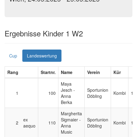
Ergebnisse Kinder 1 W2
Cup
Landeswertung
Rang
Startnr.
Name
Verein
Kür
Maya
Jesch -
Sportunion
1
100
Kombi
16
Anna
Döbling
Berka
Margherita
ex
Sigmaier -
Sportunion
2
110
Kombi
16
aequo
Anna
Döbling
Music