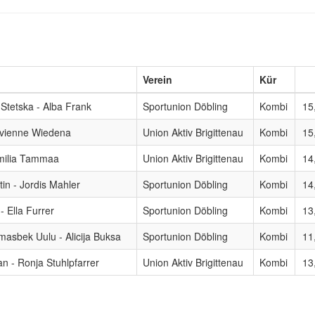
Verein
Kür
 Stetska - Alba Frank
Sportunion Döbling
Kombi
15
Vivienne Wiedena
Union Aktiv Brigittenau
Kombi
15
Emilia Tammaa
Union Aktiv Brigittenau
Kombi
14
in - Jordis Mahler
Sportunion Döbling
Kombi
14
- Ella Furrer
Sportunion Döbling
Kombi
13
masbek Uulu - Alicija Buksa
Sportunion Döbling
Kombi
11
n - Ronja Stuhlpfarrer
Union Aktiv Brigittenau
Kombi
13