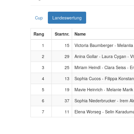
Cup
Landeswertung
Rang
Startnr.
Name
1
15
Victoria Baumberger - Melaniia
2
29
Anina Gollar - Laura Cygan - 
3
25
Miriam Heindl - Clara Seiss - 
4
13
Sophia Cucos - Filippa Konstant
5
19
Mavie Heinrich - Melanie Marik 
6
37
Sophia Niederbrucker - Irem Al
7
11
Elena Worseg - Selin Karaduma