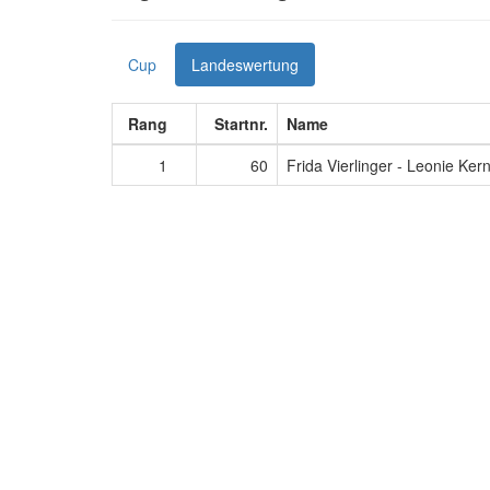
Cup
Landeswertung
Rang
Startnr.
Name
1
60
Frida Vierlinger - Leonie Ker