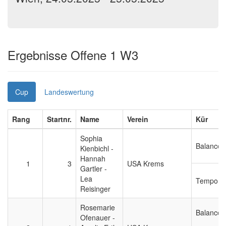
Ergebnisse Offene 1 W3
Cup
Landeswertung
Rang
Startnr.
Name
Verein
Kür
Sophia
Balance
Kienbichl -
Hannah
1
3
USA Krems
Gartler -
Lea
Tempo
Reisinger
Rosemarie
Balance
Ofenauer -