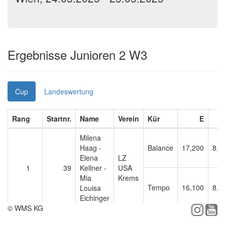
Ergebnisse Junioren 2 W3
Cup
Landeswertung
Rang
Startnr.
Name
Verein
Kür
E
Milena
Haag -
Balance
17,200
8,5
Elena
LZ
1
39
Kellner -
USA
Mia
Krems
Tempo
16,100
8,3
Louisa
Eichinger
© WMS KG