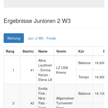
Ergebnisse Junioren 2 W3
Wertung
Jun. 2 W3 - Finale
Rang
Startnr.
Name
Verein
Kür
E
Alina
Balance
16,600
Leuthner
LZ USA
1
41
- Emma
Krems
Kenyo -
Tempo
16,900
Elena Lill
Emilia
Fink -
Balance
16,100
Nina
Allgemeiner
2
42
Paic -
Turnverein
Coco
Graz