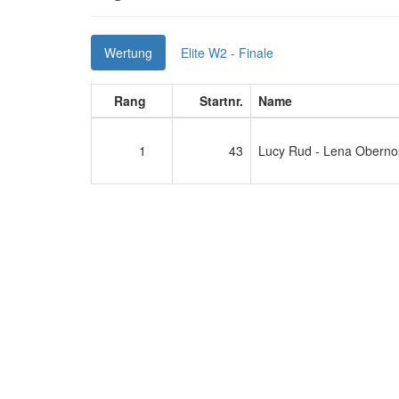
Wertung
Elite W2 - Finale
Rang
Startnr.
Name
1
43
Lucy Rud - Lena Oberno