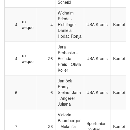
Scheibl
Widhalm
Frieda -
ex
4
4
Fichtinger
USA Krems
Kombi
aequo
Daniela -
Hodac Ronja
Jara
Prohaska -
ex
4
26
Belinda
USA Krems
Kombi
aequo
Preis - Olivia
Koller
Jamöck
Romy -
6
6
Steiner Jana
USA Krems
Kombi
- Angerer
Juliana
Victoria
Baumberger
Sportunion
7
28
- Melaniia
Kombi
Döbling