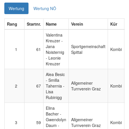
Wertung
Wertung NÖ
Rang
Startnr.
Name
Verein
Kür
Valentina
Kreuzer -
Jana
Sportgemeinschaft
1
61
Kombi
0
Noisternig
Spittal
- Leonie
Kreuzer
Alea Besic
- Smilla
Allgemeiner
2
67
Tahernia -
Kombi
0
Turnverein Graz
Lisa
Rubinigg
Elina
Bacher -
Gwendolyn
Allgemeiner
3
59
Kombi
0
Daum -
Turnverein Graz