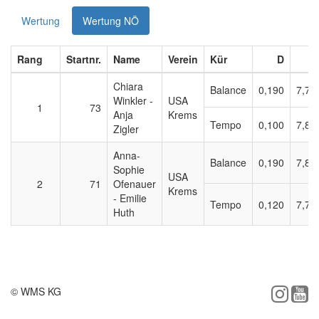
Wertung
Wertung NÖ
Rang
Startnr.
Name
Verein
Kür
D
Chiara
Balance
0,190
7,75
Winkler -
USA
1
73
Anja
Krems
Tempo
0,100
7,80
Zigler
Anna-
Balance
0,190
7,85
Sophie
USA
2
71
Ofenauer
Krems
- Emilie
Tempo
0,120
7,75
Huth
© WMS KG