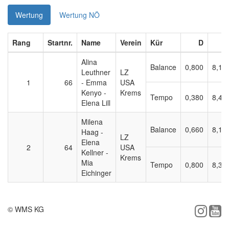
Wertung
Wertung NÖ
Rang
Startnr.
Name
Verein
Kür
D
Alina
Balance
0,800
8,10
Leuthner
LZ
1
66
- Emma
USA
Kenyo -
Krems
Tempo
0,380
8,40
Elena Lill
Milena
Balance
0,660
8,15
Haag -
LZ
Elena
2
64
USA
Kellner -
Krems
Mia
Tempo
0,800
8,30
Eichinger
© WMS KG