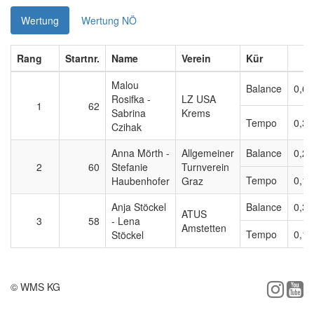
Wertung
Wertung NÖ
Rang
Startnr.
Name
Verein
Kür
Malou
Balance
0,67
Rosifka -
LZ USA
1
62
Sabrina
Krems
Tempo
0,36
Czihak
Anna Mörth -
Allgemeiner
Balance
0,28
2
60
Stefanie
Turnverein
Tempo
0,13
Haubenhofer
Graz
Anja Stöckel
Balance
0,32
ATUS
3
58
- Lena
Amstetten
Tempo
0,18
Stöckel
© WMS KG