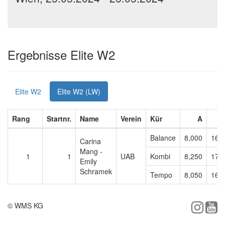
Ergebnisse Elite W2
Elite W2
Elite W2 (LW)
Rang
Startnr.
Name
Verein
Kür
A
Balance
8,000
16,
Carina
Mang -
1
1
UAB
Kombi
8,250
17,
Emily
Schramek
Tempo
8,050
16,
© WMS KG