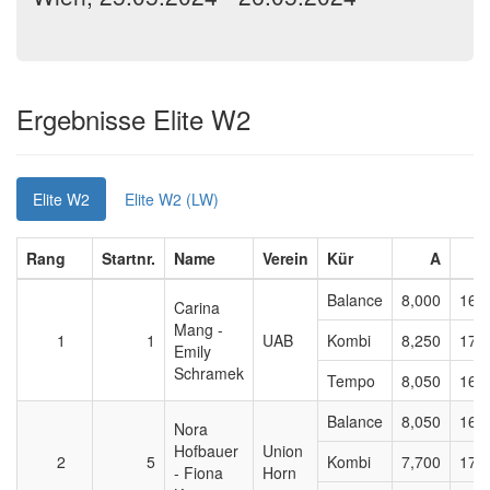
Ergebnisse Elite W2
Elite W2
Elite W2 (LW)
Rang
Startnr.
Name
Verein
Kür
A
Balance
8,000
16,
Carina
Mang -
1
1
UAB
Kombi
8,250
17,
Emily
Schramek
Tempo
8,050
16,
Balance
8,050
16,
Nora
Hofbauer
Union
2
5
Kombi
7,700
17,
- Fiona
Horn