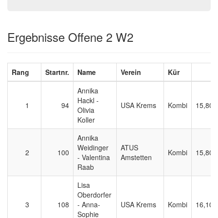
Ergebnisse Offene 2 W2
Rang
Startnr.
Name
Verein
Kür
E
Annika
Hackl -
1
94
USA Krems
Kombi
15,800
Olivia
Koller
Annika
Weidinger
ATUS
2
100
Kombi
15,800
- Valentina
Amstetten
Raab
Lisa
Oberdorfer
3
108
- Anna-
USA Krems
Kombi
16,100
Sophie