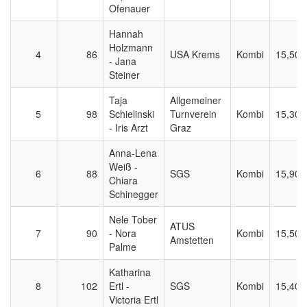
Ofenauer
Hannah
Holzmann
4
86
USA Krems
Kombi
15,500
- Jana
Steiner
Taja
Allgemeiner
5
98
Schielinski
Turnverein
Kombi
15,300
- Iris Arzt
Graz
Anna-Lena
Weiß -
6
88
SGS
Kombi
15,900
Chiara
Schinegger
Nele Tober
ATUS
7
90
- Nora
Kombi
15,500
Amstetten
Palme
Katharina
8
102
Ertl -
SGS
Kombi
15,400
Victoria Ertl