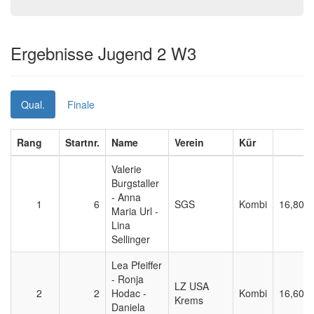
Ergebnisse Jugend 2 W3
Qual.
Finale
Rang
Startnr.
Name
Verein
Kür
E
Valerie
Burgstaller
- Anna
1
6
SGS
Kombi
16,800
Maria Url -
Lina
Sellinger
Lea Pfeiffer
- Ronja
LZ USA
2
2
Hodac -
Kombi
16,600
Krems
Daniela