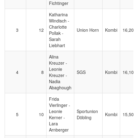
Fichtinger
Katharina
Windisch -
Charlotte
3
12
Union Horn
Kombi
16,200
Pollak -
Sarah
Liebhart
Alina
Kreuzer -
Leonie
4
8
SGS
Kombi
16,100
Kreuzer -
Nadia
Abaghough
Frida
Vierlinger -
Leonie
Sportunion
5
10
Kombi
15,500
Kerner -
Döbling
Lara
Arnberger