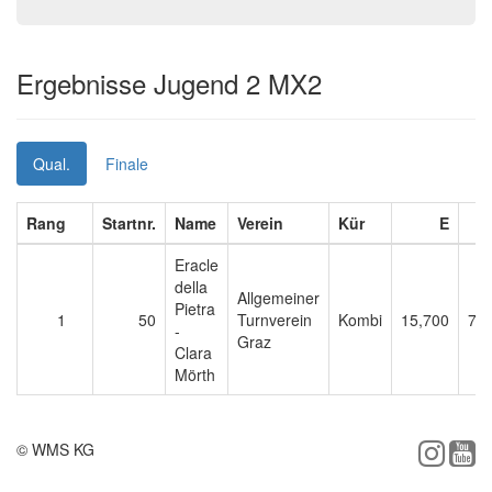
Ergebnisse Jugend 2 MX2
Qual.
Finale
Rang
Startnr.
Name
Verein
Kür
E
Eracle
della
Allgemeiner
Pietra
1
50
Turnverein
Kombi
15,700
7,7
-
Graz
Clara
Mörth
© WMS KG