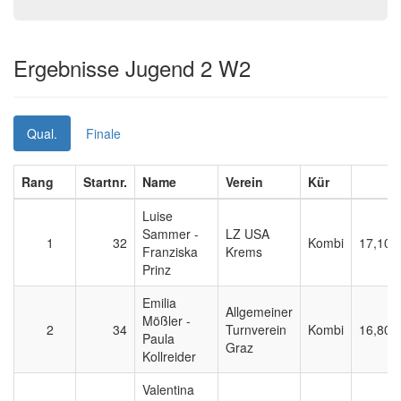
Ergebnisse Jugend 2 W2
Qual.
Finale
Rang
Startnr.
Name
Verein
Kür
E
Luise
Sammer -
LZ USA
1
32
Kombi
17,100
Franziska
Krems
Prinz
Emilia
Allgemeiner
Mößler -
2
34
Turnverein
Kombi
16,800
Paula
Graz
Kollreider
Valentina