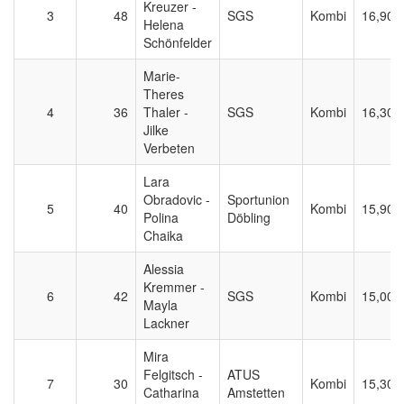
Kreuzer -
3
48
SGS
Kombi
16,900
Helena
Schönfelder
Marie-
Theres
4
36
Thaler -
SGS
Kombi
16,300
Jilke
Verbeten
Lara
Obradovic -
Sportunion
5
40
Kombi
15,900
Polina
Döbling
Chaika
Alessia
Kremmer -
6
42
SGS
Kombi
15,000
Mayla
Lackner
Mira
Felgitsch -
ATUS
7
30
Kombi
15,300
Catharina
Amstetten