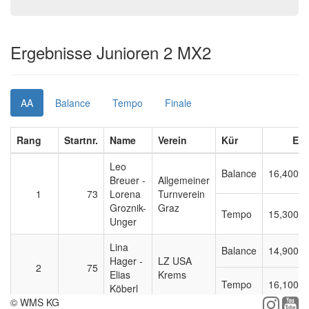
Ergebnisse Junioren 2 MX2
AA
Balance
Tempo
Finale
Rang
Startnr.
Name
Verein
Kür
E
Leo
Balance
16,400
Breuer -
Allgemeiner
1
73
Lorena
Turnverein
Groznik-
Graz
Tempo
15,300
Unger
Lina
Balance
14,900
Hager -
LZ USA
2
75
Elias
Krems
Tempo
16,100
Köberl
© WMS KG