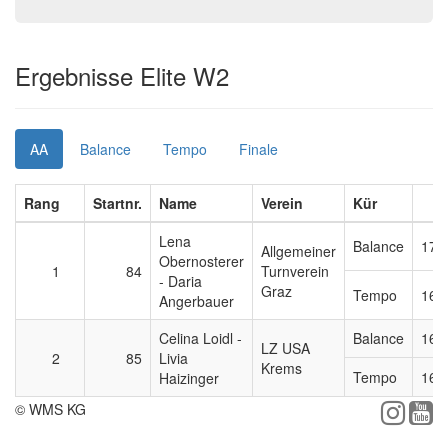
Ergebnisse Elite W2
AA
Balance
Tempo
Finale
Rang
Startnr.
Name
Verein
Kür
Lena
Balance
17,
Allgemeiner
Obernosterer
1
84
Turnverein
- Daria
Graz
Tempo
16,
Angerbauer
Celina Loidl -
Balance
16,
LZ USA
2
85
Livia
Krems
Tempo
16,
Haizinger
© WMS KG