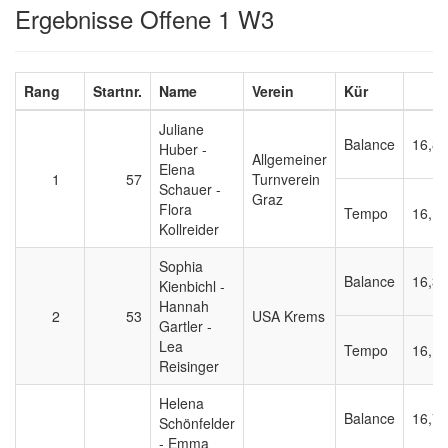
Ergebnisse Offene 1 W3
Rang
Startnr.
Name
Verein
Kür
Juliane
Balance
16,8
Huber -
Allgemeiner
Elena
1
57
Turnverein
Schauer -
Graz
Flora
Tempo
16,1
Kollreider
Sophia
Balance
16,3
Kienbichl -
Hannah
2
53
USA Krems
Gartler -
Lea
Tempo
16,1
Reisinger
Helena
Balance
16,7
Schönfelder
- Emma