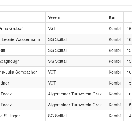
Verein
Kür
 Anna Gruber
VGT
Kombi
16
- Leonie Wassermann
SG Spittal
Kombi
16
itt
SG Spittal
Kombi
15
a Abaghough
SG Spittal
Kombi
15
lena-Julia Sembacher
VGT
Kombi
16
ndner
VGT
Kombi
15
 Tocev
Allgemeiner Turnverein Graz
Kombi
16
e Tocev
Allgemeiner Turnverein Graz
Kombi
15
 Sittlinger
SG Spittal
Kombi
14