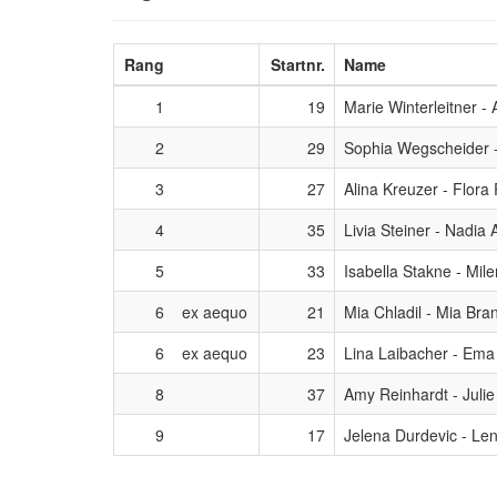
Rang
Startnr.
Name
1
19
Marie Winterleitner -
2
29
Sophia Wegscheider 
3
27
Alina Kreuzer - Flora R
4
35
Livia Steiner - Nadi
5
33
Isabella Stakne - Mi
6
ex aequo
21
Mia Chladil - Mia Bra
6
ex aequo
23
Lina Laibacher - Ema
8
37
Amy Reinhardt - Juli
9
17
Jelena Durdevic - Lena