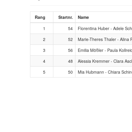
Rang
Startnr.
Name
1
54
Florentina Huber - Adele Sch
2
52
Marie-Theres Thaler - Alina F
3
56
Emilia Mößler - Paula Kollrei
4
48
Alessia Kremmer - Clara As
5
50
Mia Hubmann - Chiara Schi