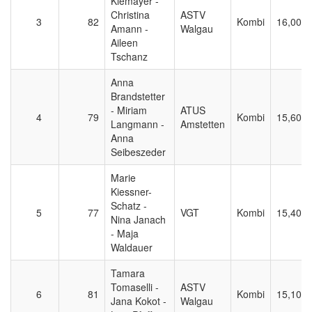
Kiemayer -
Christina
ASTV
3
82
Kombi
16,000
Amann -
Walgau
Aileen
Tschanz
Anna
Brandstetter
- Miriam
ATUS
4
79
Kombi
15,600
Langmann -
Amstetten
Anna
Seibeszeder
Marie
Kiessner-
Schatz -
5
77
VGT
Kombi
15,400
Nina Janach
- Maja
Waldauer
Tamara
Tomaselli -
ASTV
6
81
Kombi
15,100
Jana Kokot -
Walgau