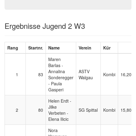
Ergebnisse Jugend 2 W3
Rang
Startnr.
Name
Verein
Kür
E
Maren
Barlas -
Annalina
ASTV
1
83
Kombi
16,200
Sonderegger
Walgau
- Paula
Gasperi
Helen Erdt -
Jilke
2
80
SG Spittal
Kombi
15,800
Verbeten -
Elena Ilicic
Nora