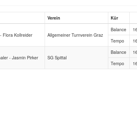
Verein
Kür
Balance
1
 Flora Kollreider
Allgemeiner Turnverein Graz
Tempo
1
Balance
1
ler - Jasmin Pirker
SG Spittal
Tempo
1