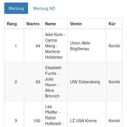
Wertung
Wertung NÖ
Rang
Startnr.
Name
Verein
Kür
Adel Kore -
Carina
Union Aktiv
1
94
Mang -
Kombi
0
Brigittenau
Marlene
Hofstetter
Elisabeth
Fuchs -
Julia
2
93
USV Dobersberg
Kombi
0
Hauer -
Alina
Brinnich
Lea
Pfeiffer -
Rahel
3
100
LZ USA Krems
Kombi
0
Hoffstadt -