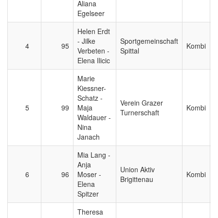
Aliana
Egelseer
Helen Erdt
- Jilke
Sportgemeinschaft
4
95
Kombi
0
Verbeten -
Spittal
Elena Ilicic
Marie
Kiessner-
Schatz -
Verein Grazer
5
99
Maja
Kombi
0
Turnerschaft
Waldauer -
Nina
Janach
Mia Lang -
Anja
Union Aktiv
6
96
Moser -
Kombi
0
Brigittenau
Elena
Spitzer
Theresa