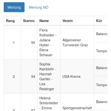
Wertung
Wertung NÖ
Rang
Startnr.
Name
Verein
Kür
Flora
Balance
Kollreider -
Juliane
Allgemeiner
1
55
Huber -
Turnverein Graz
Elena
Tempo
Schauer
Sophia
Balance
Kienbichl -
Hannah
2
54
USA Krems
Gartler -
Lea
Tempo
Reisinger
Helena
Balance
Schönfelder
- Emma
Sportgemeinschaft
3
57