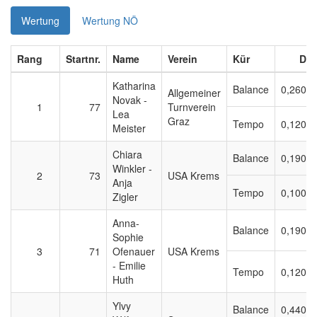
Wertung
Wertung NÖ
Rang
Startnr.
Name
Verein
Kür
D
Katharina
Balance
0,260
Allgemeiner
Novak -
1
77
Turnverein
Lea
Graz
Tempo
0,120
Meister
Chiara
Balance
0,190
Winkler -
2
73
USA Krems
Anja
Tempo
0,100
Zigler
Anna-
Balance
0,190
Sophie
3
71
Ofenauer
USA Krems
- Emilie
Tempo
0,120
Huth
Ylvy
Balance
0,440