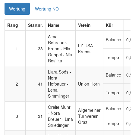
Wertung
Wertung NÖ
Rang
Startnr.
Name
Verein
Kür
Alma
Balance
0,50
Rohrauer-
LZ USA
1
33
Krenn - Ella
Krems
Geppel - Nia
Tempo
0,50
Rosifka
Liara Soós -
Balance
0,50
Nora
2
41
Hofbauer -
Union Horn
Lena
Tempo
0,50
Simmlinger
Orelie Muhr
Balance
0,30
Allgemeiner
- Nora
3
31
Turnverein
Breuer - Lina
Graz
Tempo
0,40
Striedinger