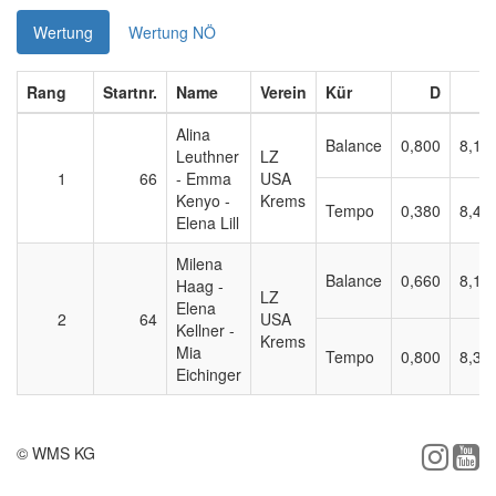
Wertung
Wertung NÖ
Rang
Startnr.
Name
Verein
Kür
D
Alina
Balance
0,800
8,10
Leuthner
LZ
1
66
- Emma
USA
Kenyo -
Krems
Tempo
0,380
8,40
Elena Lill
Milena
Balance
0,660
8,15
Haag -
LZ
Elena
2
64
USA
Kellner -
Krems
Mia
Tempo
0,800
8,30
Eichinger
© WMS KG