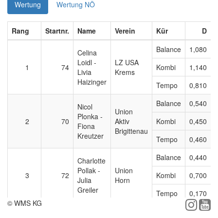
Wertung
Wertung NÖ
Rang
Startnr.
Name
Verein
Kür
D
Balance
1,080
Celina
Loidl -
LZ USA
1
74
Kombi
1,140
Livia
Krems
Haizinger
Tempo
0,810
Balance
0,540
Nicol
Union
Plonka -
2
70
Aktiv
Kombi
0,450
Fiona
Brigittenau
Kreutzer
Tempo
0,460
Balance
0,440
Charlotte
Pollak -
Union
3
72
Kombi
0,700
Julia
Horn
Greiler
Tempo
0,170
© WMS KG