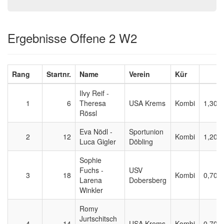
Ergebnisse Offene 2 W2
Rang
Startnr.
Name
Verein
Kür
D
Ilvy Reif -
1
6
Theresa
USA Krems
Kombi
1,300
Rössl
Eva Nödl -
Sportunion
2
12
Kombi
1,200
Luca Gigler
Döbling
Sophie
Fuchs -
USV
3
18
Kombi
0,700
Larena
Dobersberg
Winkler
Romy
Jurtschitsch
4
14
USA Krems
Kombi
0,700