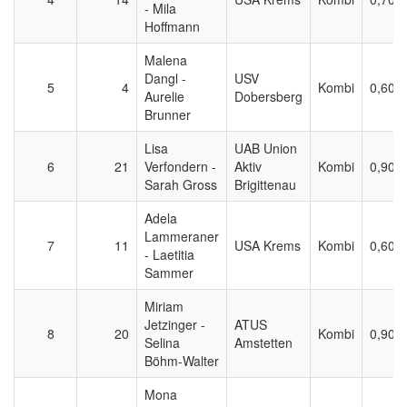
- Mila
Hoffmann
Malena
Dangl -
USV
5
4
Kombi
0,600
Aurelie
Dobersberg
Brunner
Lisa
UAB Union
6
21
Verfondern -
Aktiv
Kombi
0,900
Sarah Gross
Brigittenau
Adela
Lammeraner
7
11
USA Krems
Kombi
0,600
- Laetitia
Sammer
Miriam
Jetzinger -
ATUS
8
20
Kombi
0,900
Selina
Amstetten
Böhm-Walter
Mona