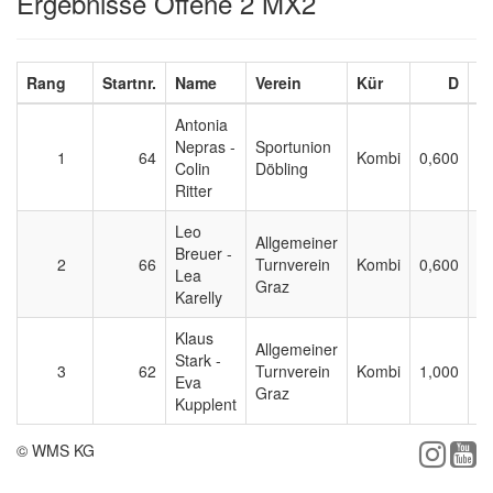
Ergebnisse Offene 2 MX2
Rang
Startnr.
Name
Verein
Kür
D
Antonia
Nepras -
Sportunion
1
64
Kombi
0,600
7
Colin
Döbling
Ritter
Leo
Allgemeiner
Breuer -
2
66
Turnverein
Kombi
0,600
7
Lea
Graz
Karelly
Klaus
Allgemeiner
Stark -
3
62
Turnverein
Kombi
1,000
6
Eva
Graz
Kupplent
© WMS KG