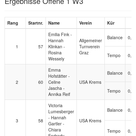
Ergebnisse Offene 1 W3
Rang
Startnr.
Name
Verein
Kür
Emilia Fink -
Balance
0,2
Hannah
Allgemeiner
1
57
Klinkan -
Turnverein
Rosina
Graz
Tempo
0,2
Wessely
Emma
Balance
0,2
Hofstätter -
2
60
Celine
USA Krems
Jascha -
Tempo
0,1
Annika Reif
Victoria
Balance
0,2
Lumesberger
- Hannah
3
58
USA Krems
Gartler -
Chiara
Tempo
0,2
Endredy