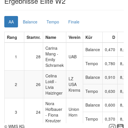
Ergebnisse Elite W2
AA
Balance
Tempo
Finale
Rang
Startnr.
Name
Verein
Kür
D
Carina
Balance
0,470
8,6
Mang -
1
28
UAB
Emily
Tempo
0,780
8,4
Schramek
Celina
Balance
0,910
8,7
LZ
Loidl -
2
26
USA
Livia
Krems
Tempo
0,630
8,5
Haizinger
Nora
Balance
0,600
8,1
Hofbauer
Union
3
24
- Fiona
Horn
Tempo
0,370
8,1
Kreutzer
© WMS KG