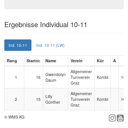
Ergebnisse Individual 10-11
Ind. 10-11
Ind. 10-11 (LW)
Rang
Startnr.
Name
Verein
Kür
A
Allgemeiner
Gwendolyn
1
16
Turnverein
Kombi
15,
Daum
Graz
Allgemeiner
Lilly
2
15
Turnverein
Kombi
16,
Günther
Graz
© WMS KG