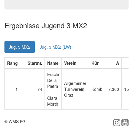
Ergebnisse Jugend 3 MX2
Jug. 3 MX2
Jug. 3 MX2 (LW)
Rang
Startnr.
Name
Verein
Kür
A
Eracle
Della
Allgemeiner
Pietra
1
74
Turnverein
Kombi
7,300
15,2
-
Graz
Clara
Mörth
© WMS KG