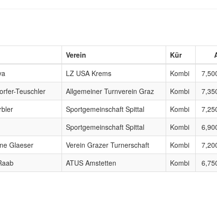
Verein
Kür
va
LZ USA Krems
Kombi
7,50
orfer-Teuschler
Allgemeiner Turnverein Graz
Kombi
7,35
bler
Sportgemeinschaft Spittal
Kombi
7,25
Sportgemeinschaft Spittal
Kombi
6,90
ene Glaeser
Verein Grazer Turnerschaft
Kombi
7,20
 Raab
ATUS Amstetten
Kombi
6,75