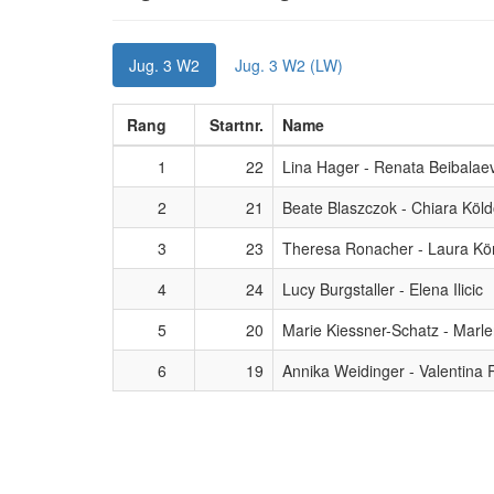
Jug. 3 W2
Jug. 3 W2 (LW)
Rang
Startnr.
Name
1
22
Lina Hager - Renata Beibalae
2
21
Beate Blaszczok - Chiara Köld
3
23
Theresa Ronacher - Laura Kör
4
24
Lucy Burgstaller - Elena Ilicic
5
20
Marie Kiessner-Schatz - Marl
6
19
Annika Weidinger - Valentina