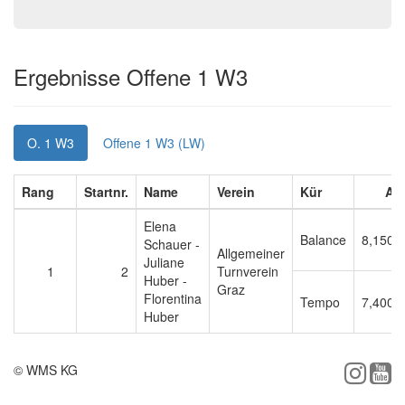
Ergebnisse Offene 1 W3
O. 1 W3
Offene 1 W3 (LW)
Rang
Startnr.
Name
Verein
Kür
A
Elena
Balance
8,150
Schauer -
Allgemeiner
Juliane
1
2
Turnverein
Huber -
Graz
Florentina
Tempo
7,400
Huber
© WMS KG