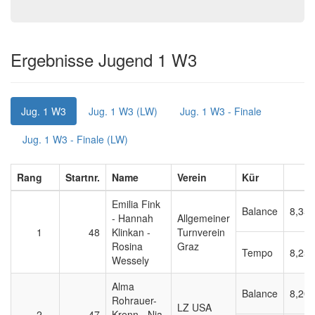
Ergebnisse Jugend 1 W3
Jug. 1 W3
Jug. 1 W3 (LW)
Jug. 1 W3 - Finale
Jug. 1 W3 - Finale (LW)
Rang
Startnr.
Name
Verein
Kür
A
Emilia Fink
Balance
8,350
- Hannah
Allgemeiner
1
48
Klinkan -
Turnverein
Rosina
Graz
Tempo
8,250
Wessely
Alma
Balance
8,200
Rohrauer-
LZ USA
2
47
Krenn - Nia