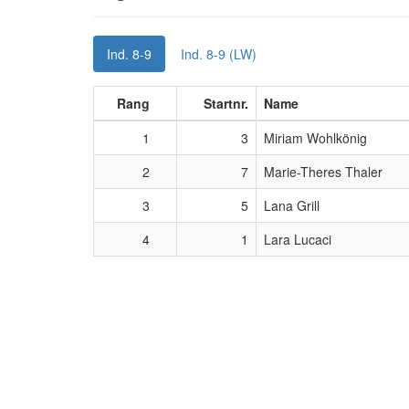
Ind. 8-9
Ind. 8-9 (LW)
Rang
Startnr.
Name
1
3
Miriam Wohlkönig
2
7
Marie-Theres Thaler
3
5
Lana Grill
4
1
Lara Lucaci