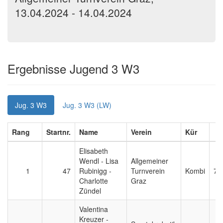
13.04.2024 - 14.04.2024
Ergebnisse Jugend 3 W3
Jug. 3 W3
Jug. 3 W3 (LW)
Rang
Startnr.
Name
Verein
Kür
Elisabeth
Wendl - Lisa
Allgemeiner
1
47
Rubinigg -
Turnverein
Kombi
7,
Charlotte
Graz
Zündel
Valentina
Kreuzer -