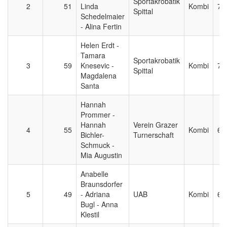
Sportakrobatik
2
51
Linda
Kombi
7,
Spittal
Schedelmaier
- Alina Fertin
Helen Erdt -
Tamara
Sportakrobatik
3
59
Knesevic -
Kombi
7,
Spittal
Magdalena
Santa
Hannah
Prommer -
Hannah
Verein Grazer
4
55
Kombi
6,
Bichler-
Turnerschaft
Schmuck -
Mia Augustin
Anabelle
Braunsdorfer
5
49
- Adriana
UAB
Kombi
6,
Bugl - Anna
Klestil